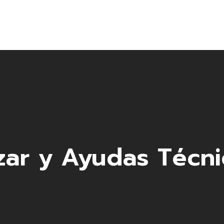
Centros ADIUTUM
Taller de Fabricación a Medida
Productos
Alquiler de Equipos
Actualidad
zar y Ayudas Técni