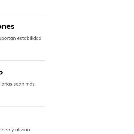
ones
aportan estabilidad
o
idianas sean más
enen y alivian