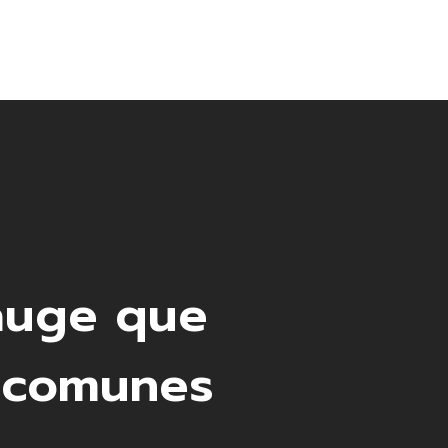
Contacto
 auge que
s comunes