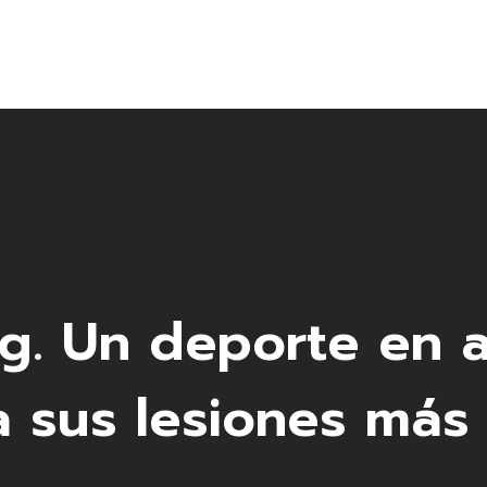
Centros ADIUTUM
Taller de Fabricación a Medida
Productos
Alquiler de Equipos
Actualidad
ng. Un deporte en
a sus lesiones má