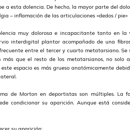
be a esta dolencia. De hecho, la mayor parte del dolo
ia – inflamación de las articulaciones «dedos / pie»
encia muy dolorosa e incapacitante tanto en la v
ervio interdigital plantar acompañado de una fibro
 frecuente entre el tercer y cuarto metatarsiano. S
más que el resto de los metatarsianos, no solo al
n este espacio es más grueso anatómicamente debido
lateral.
oma de Morton en deportistas son múltiples. La fo
ede condicionar su aparición. Aunque está consid
cer su aparición: