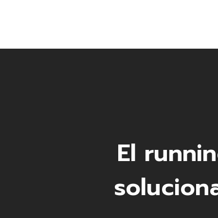
El runni
solucion