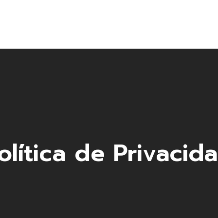
Centros ADIUTUM
Taller de Fabricación a Medida
Productos
Alquiler de Equipos
Actualidad
olítica de Privacid